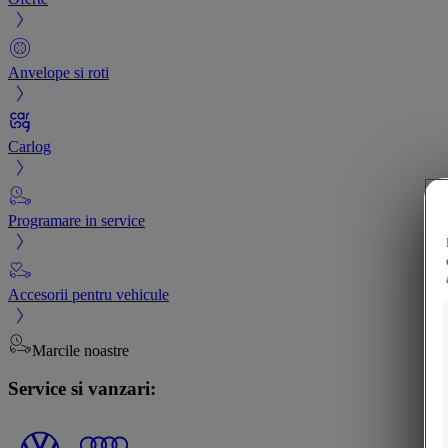
Anvelope si roti
Carlog
Programare in service
Accesorii pentru vehicule
Marcile noastre
Service si vanzari: