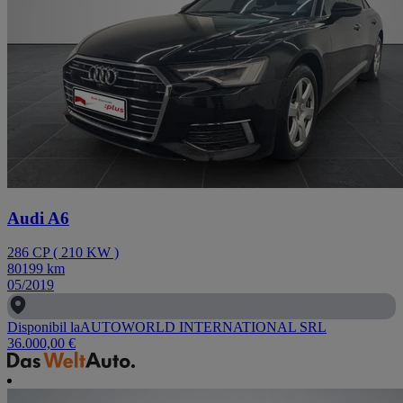
Audi A6
286
CP
(
210
KW
)
80199
km
05/2019
Disponibil la
AUTOWORLD INTERNATIONAL SRL
36.000,00 €