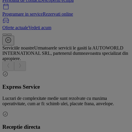
Persoana de contact
Descoperiti echipa
Programare in service
Rezervati online
Oferte actuale
Vedeti acum
Serviciile noastre
Urmatoarele servicii le gasiti la AUTOWORLD
INTERNATIONAL SRL, partenerul dumneavoastra specializat din
apropiere.
Express Service
Lucrari de complexitate medie sunt rezolvate cu maxima
operativitate, cum ar fi: schimb ulei, placute frana, anvelope.
Receptie directa