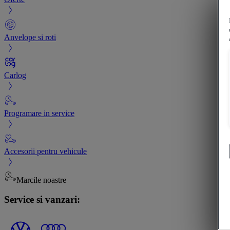
Anvelope si roti
Carlog
Programare in service
Accesorii pentru vehicule
Marcile noastre
Service si vanzari: