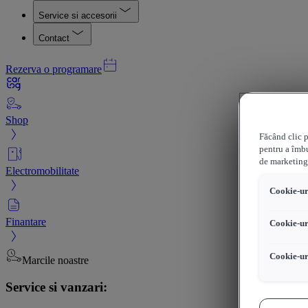
Service si accesorii
Contact
Rezerva o programare
Shop
Făcând clic p
pentru a îmbu
de marketing
Electromobilitate
Cookie-uri
Finantare
Cookie-ur
Cookie-ur
Marcile noastre
Service si vanzari: