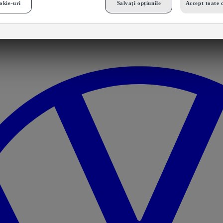
okie-uri
Salvați opțiunile
Accept toate 