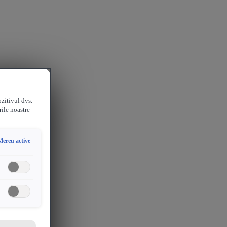
ozitivul dvs.
rile noastre
Mereu active