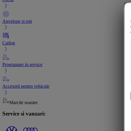
Anvelope si roti
Carlog
Programare in service
Accesorii pentru vehicule
Marcile noastre
Service si vanzari: